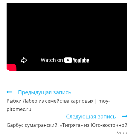
Предыдущая запись
Еще
статьи
Рыбки Лабео из семейства карповых | moy-
pitomec.ru
Следующая запись
Барбус суматранский. «Тигрята» из Юго-восточной
Азии