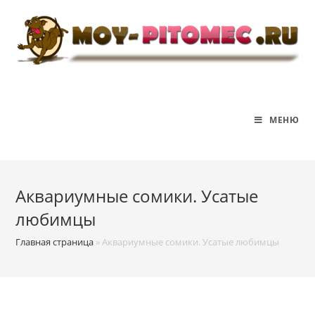
Перейти
к
содержимому
МЕНЮ
Аквариумные сомики. Усатые
любимцы
Главная страница
»
Аквариумные сомики. Усатые любимцы