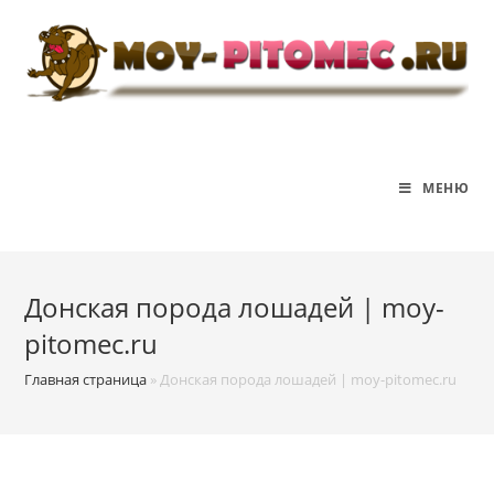
Перейти
к
содержимому
МЕНЮ
Донская порода лошадей | moy-
pitomec.ru
Главная страница
»
Донская порода лошадей | moy-pitomec.ru