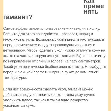
Как
приме
нять
гамавит?
Самое эффективное использование – инъекции в холку.
Всё, что для этого понадобится – препарат, шприц и
инсулиновая игла. Дозировка указывается в инструкции, а
перед применением следует проконсультироваться с
ветеринаром. Чтобы сделать укол, нужно оттянуть кожу на
холке (та часть, которую именует «шкиркой») и ввести иглу
по направлению от спины к голове, на пару сантиметров.
Такой укол практически безболезнен для кота. Не забудьте
перед инъекцией прогреть шприц в руках до комнатной
температуры.
Если нет возможности сделать укол, гамавит можно
добавить в воду и выпоить кошке – тогда дозу лучше
увеличить вдвое, так как в таком виде лекарство
усваивается хуже.