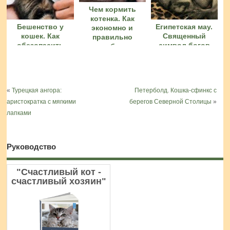
Чем кормить
котенка. Как
Бешенство у
Египетская мау.
экономно и
кошек. Как
Священный
правильно
обезопасить
символ богов
подобрать
питомца
питание
«
Турецкая ангора:
Петерболд. Кошка-сфинкс с
аристократка с мягкими
берегов Северной Столицы
»
лапками
Руководство
"Счастливый кот -
счастливый хозяин"