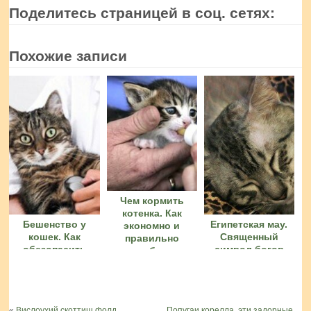
Поделитесь страницей в соц. сетях:
Похожие записи
Чем кормить
котенка. Как
Бешенство у
Египетская мау.
экономно и
кошек. Как
Священный
правильно
обезопасить
символ богов
подобрать
питомца
питание
«
Вислоухий скоттиш фолд
Попугаи корелла, эти задорные