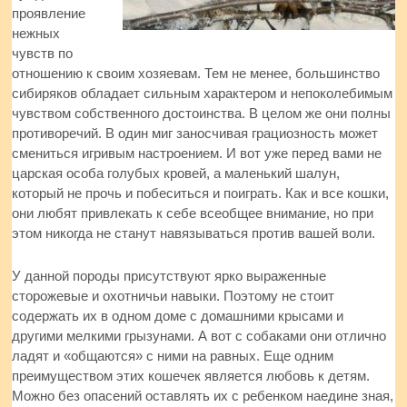
проявление
нежных
чувств по
отношению к своим хозяевам. Тем не менее, большинство
сибиряков обладает сильным характером и непоколебимым
чувством собственного достоинства. В целом же они полны
противоречий. В один миг заносчивая грациозность может
смениться игривым настроением. И вот уже перед вами не
царская особа голубых кровей, а маленький шалун,
который не прочь и побеситься и поиграть. Как и все кошки,
они любят привлекать к себе всеобщее внимание, но при
этом никогда не станут навязываться против вашей воли.
У данной породы присутствуют ярко выраженные
сторожевые и охотничьи навыки. Поэтому не стоит
содержать их в одном доме с домашними крысами и
другими мелкими грызунами. А вот с собаками они отлично
ладят и «общаются» с ними на равных. Еще одним
преимуществом этих кошечек является любовь к детям.
Можно без опасений оставлять их с ребенком наедине зная,